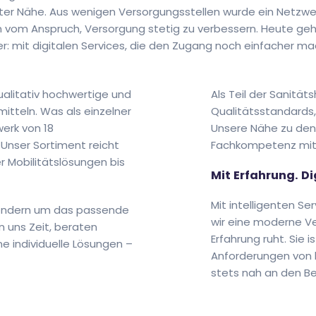
er Nähe. Aus wenigen Versorgungsstellen wurde ein Netzwe
 vom Anspruch, Versorgung stetig zu verbessern. Heute ge
er: mit digitalen Services, die den Zugang noch einfacher ma
ualitativ hochwertige und
Als Teil der Sanität
mitteln. Was als einzelner
Qualitätsstandards,
werk von 18
Unsere Nähe zu den 
Unser Sortiment reicht
Fachkompetenz mit
r Mobilitätslösungen bis
Mit Erfahrung. D
Mit intelligenten S
 sondern um das passende
wir eine moderne V
n uns Zeit, beraten
Erfahrung ruht. Sie i
e individuelle Lösungen –
Anforderungen von h
stets nah an den Bed