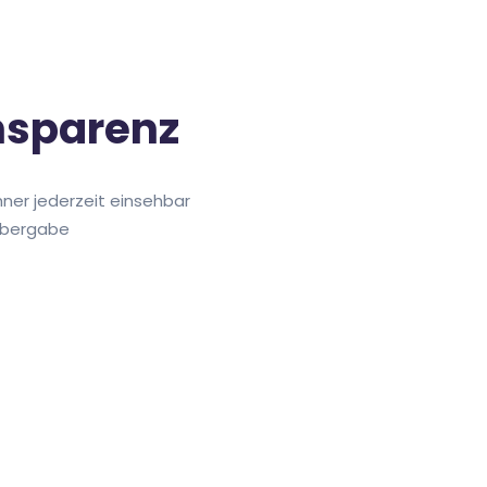
nsparenz
hner jederzeit einsehbar
eübergabe