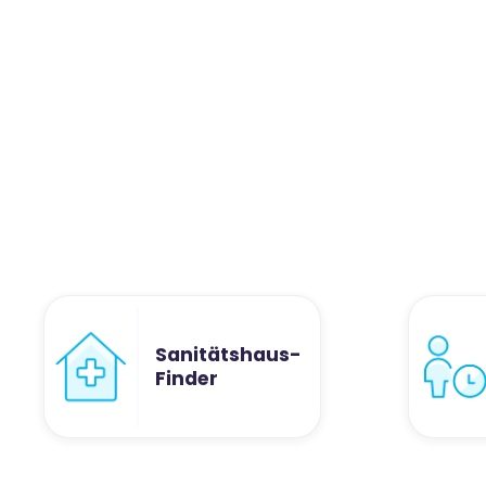
Sanitätshaus-
Finder