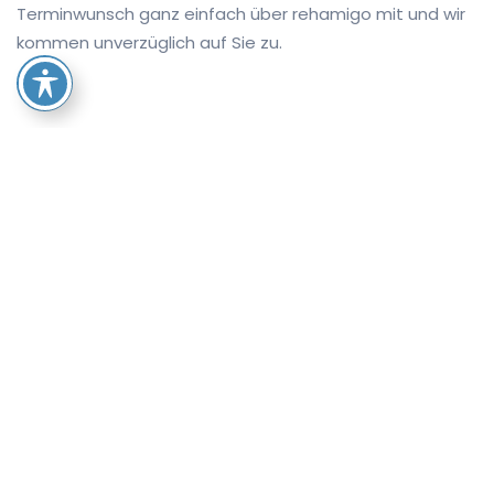
Terminwunsch ganz einfach über rehamigo mit und wir
kommen unverzüglich auf Sie zu.
Behalten Sie stets den
Überblick!
Maximale Transparenz
Den aktuellen Bearbeitungsstatus Ihrer Aufträge
können Sie jederzeit und überall einsehen.
Archiv mit allen Informationen
In Ihrem Archiv finden Sie alle relevanten Informationen
zu Ihren Versorgungen und haben wichtige Dokumente
stets griffbereit.